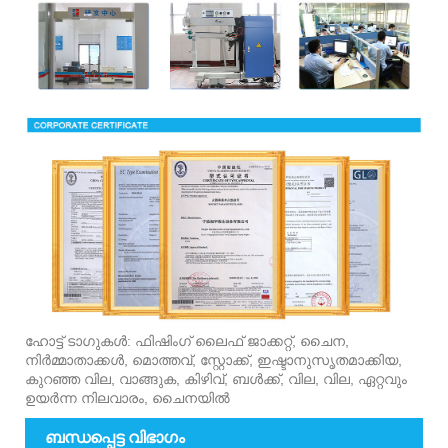
ഹോട്ട് ടാഗുകൾ: ഫിഷിംഗ് ലൈഫ് ജാക്കറ്റ്, ചൈന,
നിർമ്മാതാക്കൾ, മൊത്തവ്, സ്റ്റോക്ക്, ഇഷ്ടാനുസൃതമാക്കിയ,
കുറഞ്ഞ വില, വാങ്ങുക, കിഴിവ്, ബൾക്ക്, വില, വില, ഏറ്റവും
ഉയർന്ന നിലവാരം, ചൈനയിൽ
ബന്ധപ്പെട്ട വിഭാഗം