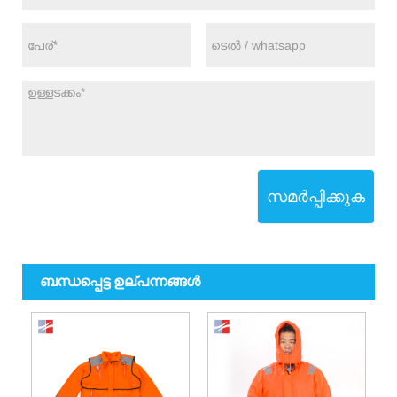
സമർപ്പിക്കുക
ബന്ധപ്പെട്ട ഉല്പന്നങ്ങൾ