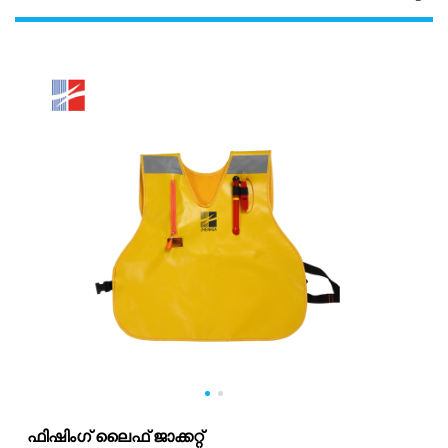
ഫിഷിംഗ് ലൈഫ് ജാക്കറ്റ്