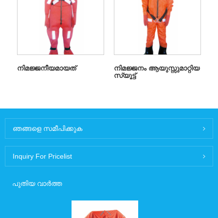
നിമജ്ജനീയമായത്
നിമജ്ജനം ആയുസ്സുമാറ്റിയ
സ്യൂട്ട്
ഞങ്ങളെ സമീപിക്കുക
Inquiry For Pricelist
പുതിയ വാർത്ത