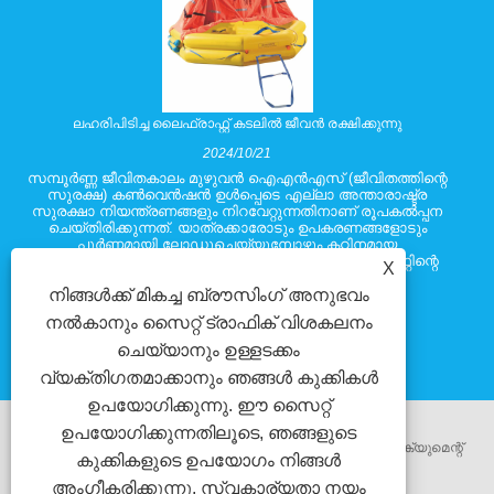
ലഹരിപിടിച്ച ലൈഫ്രാഫ്റ്റ് കടലിൽ ജീവൻ രക്ഷിക്കുന്നു
2024/10/21
സമ്പൂർണ്ണ ജീവിതകാലം മുഴുവൻ ഐഎൻഎസ് (ജീവിതത്തിന്റെ
സുരക്ഷ) കൺവെൻഷൻ ഉൾപ്പെടെ എല്ലാ അന്താരാഷ്ട്ര
സുരക്ഷാ നിയന്ത്രണങ്ങളും നിറവേറ്റുന്നതിനാണ് രൂപകൽപ്പന
ചെയ്തിരിക്കുന്നത്. യാത്രക്കാരോടും ഉപകരണങ്ങളോടും
പൂർണ്ണമായി ലോഡുചെയ്യുമ്പോഴും കഠിനമായ
കാലാവസ്ഥയിൽ നേരുള്ളതും പൊട്ടിക്കുള്ളതുമായ റാഫ്റ്റിന്റെ
X
കഴിവ് ഈ മാനദണ്ഡങ്ങളിൽ ഉൾപ്പെടുന്നു.
നിങ്ങൾക്ക് മികച്ച ബ്രൗസിംഗ് അനുഭവം
നൽകാനും സൈറ്റ് ട്രാഫിക് വിശകലനം
ചെയ്യാനും ഉള്ളടക്കം
വ്യക്തിഗതമാക്കാനും ഞങ്ങൾ കുക്കികൾ
ഉപയോഗിക്കുന്നു. ഈ സൈറ്റ്
ഉപയോഗിക്കുന്നതിലൂടെ, ഞങ്ങളുടെ
പകർപ്പവകാശം @ 2018 നിങ്ബോ സൻഹുവ ഇലക്ട്രിക്കൽ എക്യുമെന്റ്
കുക്കികളുടെ ഉപയോഗം നിങ്ങൾ
അംഗീകരിക്കുന്നു.
സ്വകാര്യതാ നയം
ഉപകരണങ്ങൾ CO.ltd.als റിസർവ്വ് ചെയ്തു.