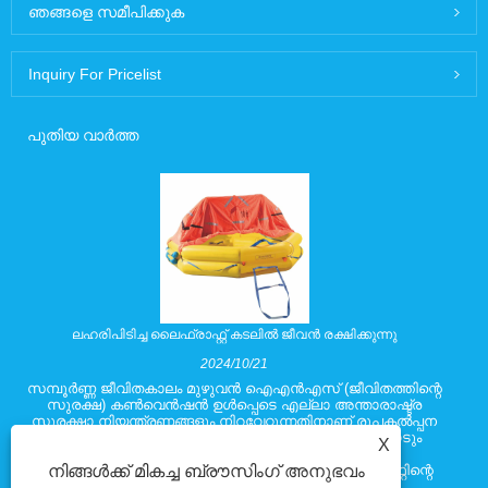
ഞങ്ങളെ സമീപിക്കുക
Inquiry For Pricelist
പുതിയ വാർത്ത
ലഹരിപിടിച്ച ലൈഫ്രാഫ്റ്റ് കടലിൽ ജീവൻ രക്ഷിക്കുന്നു
2024/10/21
സമ്പൂർണ്ണ ജീവിതകാലം മുഴുവൻ ഐഎൻഎസ് (ജീവിതത്തിന്റെ
സുരക്ഷ) കൺവെൻഷൻ ഉൾപ്പെടെ എല്ലാ അന്താരാഷ്ട്ര
സുരക്ഷാ നിയന്ത്രണങ്ങളും നിറവേറ്റുന്നതിനാണ് രൂപകൽപ്പന
ചെയ്തിരിക്കുന്നത്. യാത്രക്കാരോടും ഉപകരണങ്ങളോടും
X
പൂർണ്ണമായി ലോഡുചെയ്യുമ്പോഴും കഠിനമായ
നിങ്ങൾക്ക് മികച്ച ബ്രൗസിംഗ് അനുഭവം
കാലാവസ്ഥയിൽ നേരുള്ളതും പൊട്ടിക്കുള്ളതുമായ റാഫ്റ്റിന്റെ
കഴിവ് ഈ മാനദണ്ഡങ്ങളിൽ ഉൾപ്പെടുന്നു.