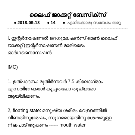
ലൈഫ് ജാക്കറ്റ് ബേസിക്സ്
●
2018-09-13
●
14
●
എനിക്കൊരു സന്ദേശം തരൂ
I. ഇന്റർനാഷണൽ റെഗുലേഷൻസ് ഓൺ ലൈഫ്
ജാക്കറ്റ് (ഇന്റർനാഷണൽ മാരിടൈം
ഓർഗനൈസേഷൻ
IMO)
1. ഉത്പാദനം: മുതിർന്നവർ 7.5 കിലോഗ്രാം
എന്നതിനേക്കാൾ കൂടുതലോ തുല്യമോ
ആയിരിക്കണം.
2, floating state: മനുഷ്യ ശരീരം വെള്ളത്തിൽ
വീണതിനുശേഷം, സുഗമമായതിനു ശേഷമുള്ള
നിലപാട് ആകണം ------ mouth water